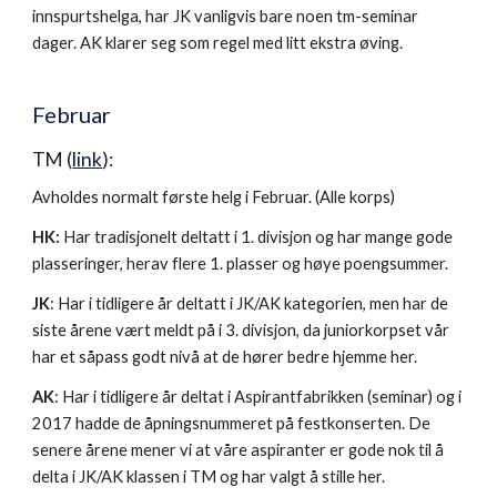
innspurtshelga, har JK vanligvis bare noen tm-seminar
dager. AK klarer seg som regel med litt ekstra øving.
Februar
TM (
link
):
Avholdes normalt første helg i Februar. (Alle korps)
HK:
Har tradisjonelt deltatt i 1. divisjon og har mange gode
plasseringer, herav flere 1. plasser og høye poengsummer.
JK
: Har i tidligere år deltatt i JK/AK kategorien, men har de
siste årene vært meldt på i 3. divisjon, da juniorkorpset vår
har et såpass godt nivå at de hører bedre hjemme her.
AK
: Har i tidligere år deltat i Aspirantfabrikken (seminar) og i
2017 hadde de åpningsnummeret på festkonserten. De
senere årene mener vi at våre aspiranter er gode nok til å
delta i JK/AK klassen i TM og har valgt å stille her.