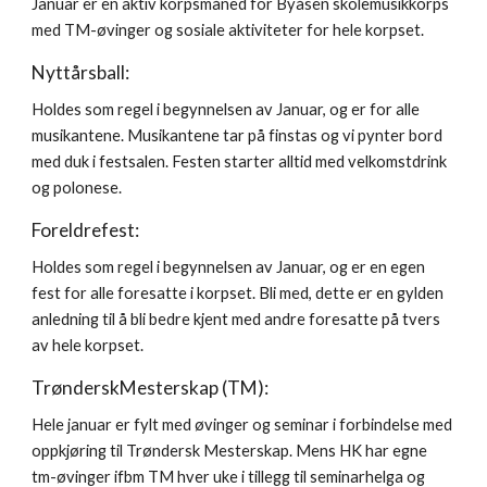
Januar er en aktiv korpsmåned for Byåsen skolemusikkorps
med TM-øvinger og sosiale aktiviteter for hele korpset.
Nyttårsball:
Holdes som regel i begynnelsen av Januar, og er for alle
musikantene. Musikantene tar på finstas og vi pynter bord
med duk i festsalen. Festen starter alltid med velkomstdrink
og polonese.
Foreldrefest:
Holdes som regel i begynnelsen av Januar, og er en egen
fest for alle foresatte i korpset. Bli med, dette er en gylden
anledning til å bli bedre kjent med andre foresatte på tvers
av hele korpset.
TrønderskMesterskap (TM):
Hele januar er fylt med øvinger og seminar i forbindelse med
oppkjøring til Trøndersk Mesterskap. Mens HK har egne
tm-øvinger ifbm TM hver uke i tillegg til seminarhelga og