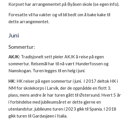
Korpset har arrangementet på Byåsen skole (se egen info).
Foresatte vil ha vakter og vil bli bedt om å bake kake til
dette arrangementet.
Juni
Sommertur:
AKJK:
Tradisjonelt sett pleier AKJK å reise på egen
sommertur. Reisemål har til nå vært Hunderfossen og
Namskogan. Turen legges til en helg i juni.
HK
: HK reiser på egen sommertur i juni. I 2017 deltok HK i
NM for skolekorps i Larvik, der de oppnådde en flott 3.
plass, mens andre år har turen gått til Østersund.
Hvert 5 år
i forbindelse med jubileumsåret er dette gjerne en
utenlandstur
, jubileums turen i 2023 gikk til Spania.
I 2018
gikk turen til Gardasjøen i Italia.